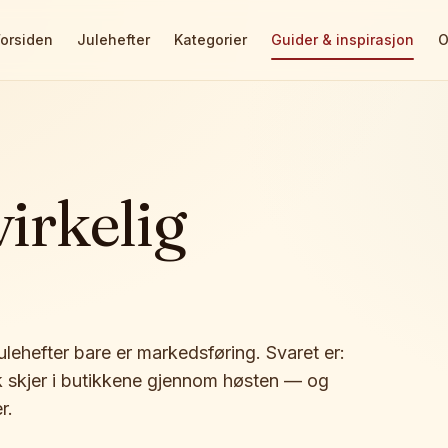
Forsiden
Julehefter
Kategorier
Guider & inspirasjon
O
virkelig
lehefter bare er markedsføring. Svaret er:
isk skjer i butikkene gjennom høsten — og
r.