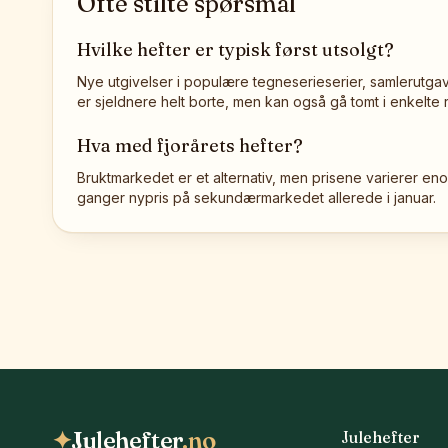
Ofte stilte spørsmål
Hvilke hefter er typisk først utsolgt?
Nye utgivelser i populære tegneserieserier, samlerutga
er sjeldnere helt borte, men kan også gå tomt i enkelte 
Hva med fjorårets hefter?
Bruktmarkedet er et alternativ, men prisene varierer enor
ganger nypris på sekundærmarkedet allerede i januar.
✦
Julehefter
.no
Julehefter